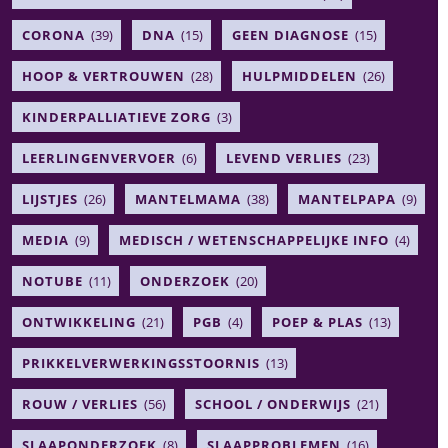
CORONA
(39)
DNA
(15)
GEEN DIAGNOSE
(15)
HOOP & VERTROUWEN
(28)
HULPMIDDELEN
(26)
KINDERPALLIATIEVE ZORG
(3)
LEERLINGENVERVOER
(6)
LEVEND VERLIES
(23)
LIJSTJES
(26)
MANTELMAMA
(38)
MANTELPAPA
(9)
MEDIA
(9)
MEDISCH / WETENSCHAPPELIJKE INFO
(4)
NOTUBE
(11)
ONDERZOEK
(20)
ONTWIKKELING
(21)
PGB
(4)
POEP & PLAS
(13)
PRIKKELVERWERKINGSSTOORNIS
(13)
ROUW / VERLIES
(56)
SCHOOL / ONDERWIJS
(21)
SLAAPONDERZOEK
(8)
SLAAPPROBLEMEN
(16)