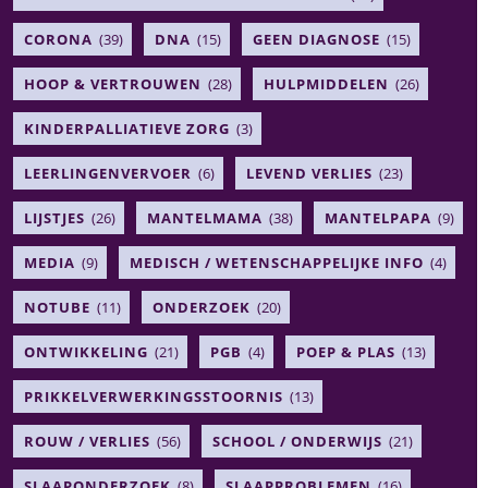
CORONA
(39)
DNA
(15)
GEEN DIAGNOSE
(15)
HOOP & VERTROUWEN
(28)
HULPMIDDELEN
(26)
KINDERPALLIATIEVE ZORG
(3)
LEERLINGENVERVOER
(6)
LEVEND VERLIES
(23)
LIJSTJES
(26)
MANTELMAMA
(38)
MANTELPAPA
(9)
MEDIA
(9)
MEDISCH / WETENSCHAPPELIJKE INFO
(4)
NOTUBE
(11)
ONDERZOEK
(20)
ONTWIKKELING
(21)
PGB
(4)
POEP & PLAS
(13)
PRIKKELVERWERKINGSSTOORNIS
(13)
ROUW / VERLIES
(56)
SCHOOL / ONDERWIJS
(21)
SLAAPONDERZOEK
(8)
SLAAPPROBLEMEN
(16)