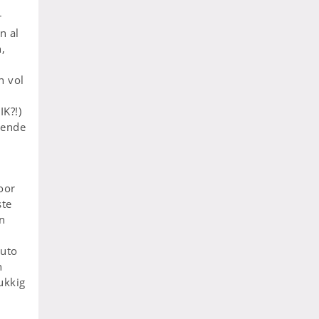
j
r
n al
,
n vol
IK?!)
eende
oor
ste
n
auto
n
ukkig