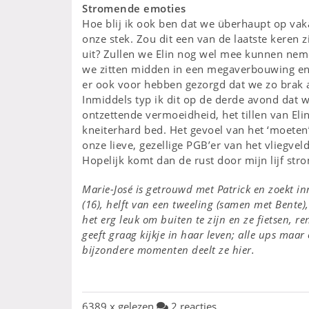
Stromende emoties
Hoe blij ik ook ben dat we überhaupt op vak
onze stek. Zou dit een van de laatste keren 
uit? Zullen we Elin nog wel mee kunnen nem
we zitten midden in een megaverbouwing en 
er ook voor hebben gezorgd dat we zo brak
Inmiddels typ ik dit op de derde avond dat w
ontzettende vermoeidheid, het tillen van El
kneiterhard bed. Het gevoel van het ‘moeten
onze lieve, gezellige PGB’er van het vliegve
Hopelijk komt dan de rust door mijn lijf str
Marie-José is getrouwd met Patrick en zoekt in
(16), helft van een tweeling (samen met Bente)
het erg leuk om buiten te zijn en ze fietsen, r
geeft graag kijkje in haar leven; alle ups maar
bijzondere momenten deelt ze hier.
6389 x gelezen
2 reacties