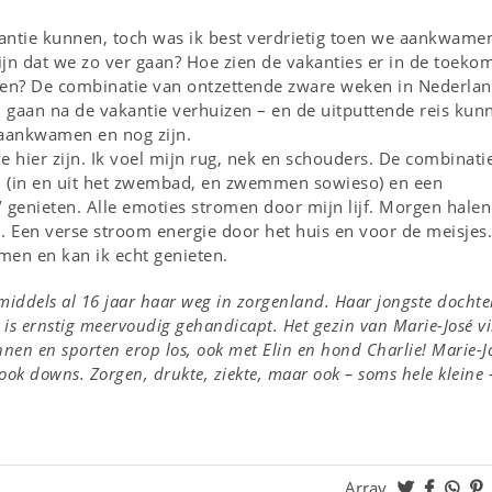
antie kunnen, toch was ik best verdrietig toen we aankwamen
zijn dat we zo ver gaan? Hoe zien de vakanties er in de toeko
en? De combinatie van ontzettende zware weken in Nederlan
gaan na de vakantie verhuizen – en de uitputtende reis kun
 aankwamen en nog zijn.
e hier zijn. Ik voel mijn rug, nek en schouders. De combinati
in (in en uit het zwembad, en zwemmen sowieso) en een
’ genieten. Alle emoties stromen door mijn lijf. Morgen hale
ld. Een verse stroom energie door het huis en voor de meisjes.
omen en kan ik echt genieten.
middels al 16 jaar haar weg in zorgenland. Haar jongste dochte
, is ernstig meervoudig gehandicapt. Het gezin van Marie-José v
ennen en sporten erop los, ook met Elin en hond Charlie! Marie-J
 ook downs. Zorgen, drukte, ziekte, maar ook – soms hele kleine 
Array