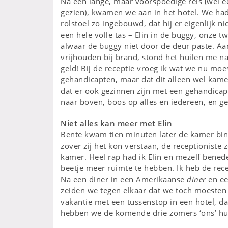
Na een lange, maar voorspoedige reis (wel een 
gezien), kwamen we aan in het hotel. We ha
rolstoel zo ingebouwd, dat hij er eigenlijk ni
een hele volle tas – Elin in de buggy, onze 
alwaar de buggy niet door de deur paste. Aan
vrijhouden bij brand, stond het huilen me n
geld! Bij de receptie vroeg ik wat we nu mo
gehandicapten, maar dat dit alleen wel kamer
dat er ook gezinnen zijn met een gehandicapt
naar boven, boos op alles en iedereen, en 
Niet alles kan meer met Elin
Bente kwam tien minuten later de kamer binne
zover zij het kon verstaan, de receptionist
kamer. Heel rap had ik Elin en mezelf bened
beetje meer ruimte te hebben. Ik heb de rece
Na een diner in een Amerikaanse
diner
en ee
zeiden we tegen elkaar dat we toch moesten i
vakantie met een tussenstop in een hotel, da
hebben we de komende drie zomers ‘ons’ huis