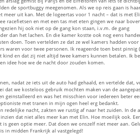
afslag gemist bij Parijs en de Eiffeltoren van iets te dichtbi
dden de sportbuggy meegenomen. Als we op reis gaan is haa
et meer uit kan. Met de logeertas voor 1 nacht – dat is met Eli
twee racefietsen en met een tas met eten gingen we naar boven
gezien hij ook niet op de gang kon staan, i.v.m. de gang
ader dan het lachen. En die kamer kostte ook nog eens hande
esten doen. Toen vertelden ze dat ze wel kamers hadden voor
s waren voor twee personen. Ik reageerde toen best pinnig (
 kind en dat zij niet altijd twee kamers kunnen betalen. Ik b
geen idee hoe we de nacht door zouden komen.
n, nadat ze iets uit de auto had gehaald, en vertelde dat, v
e zei dat we kosteloos gebruik mochten maken van de aangepa
en geïnstalleerd en was het misschien voor iedereen beter ee
ptioniste met tranen in mijn ogen heel erg bedankt.
n redelijke nacht, zakten we rustig af naar het zuiden. In de 
nzien dat niet alles meer kan met Elin. Hoe moeilijk ook. Ee
t is geen optie meer. Dat doen we onszelf niet meer aan. Gel
 in midden Frankrijk al vastgelegd!