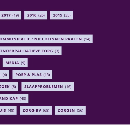
2017
(19)
2016
(26)
2015
(35)
OMMUNICATIE / NIET KUNNEN PRATEN
(14)
KINDERPALLIATIEVE ZORG
(3)
MEDIA
(9)
B
(4)
POEP & PLAS
(13)
ZOEK
(8)
SLAAPPROBLEMEN
(16)
HANDICAP
(40)
UIS
(48)
ZORG-BV
(68)
ZORGEN
(56)