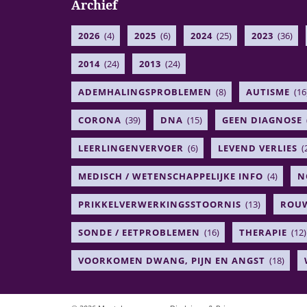
Archief
2026
(4)
2025
(6)
2024
(25)
2023
(36)
2014
(24)
2013
(24)
ADEMHALINGSPROBLEMEN
(8)
AUTISME
(16
CORONA
(39)
DNA
(15)
GEEN DIAGNOSE
LEERLINGENVERVOER
(6)
LEVEND VERLIES
(
MEDISCH / WETENSCHAPPELIJKE INFO
(4)
N
PRIKKELVERWERKINGSSTOORNIS
(13)
ROUW
SONDE / EETPROBLEMEN
(16)
THERAPIE
(12)
VOORKOMEN DWANG, PIJN EN ANGST
(18)