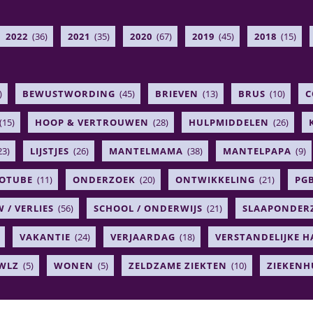
2022
(36)
2021
(35)
2020
(67)
2019
(45)
2018
(15)
)
BEWUSTWORDING
(45)
BRIEVEN
(13)
BRUS
(10)
C
(15)
HOOP & VERTROUWEN
(28)
HULPMIDDELEN
(26)
23)
LIJSTJES
(26)
MANTELMAMA
(38)
MANTELPAPA
(9)
OTUBE
(11)
ONDERZOEK
(20)
ONTWIKKELING
(21)
PG
 / VERLIES
(56)
SCHOOL / ONDERWIJS
(21)
SLAAPONDER
VAKANTIE
(24)
VERJAARDAG
(18)
VERSTANDELIJKE 
WLZ
(5)
WONEN
(5)
ZELDZAME ZIEKTEN
(10)
ZIEKENH