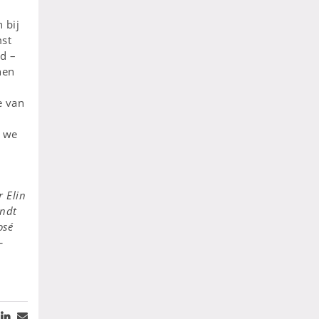
 bij
mst
d –
nen
e van
n we
r Elin
indt
osé
–