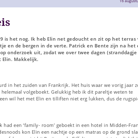
16 august
is
9 is het nog. Ik heb Elin net gedoucht en zit op het terras
tje en de bergen in de verte. Patrick en Bente zijn na het
 op onderzoek uit, zodat we over twee dagen (stranddagje
 Elin. Makkelijk.
d in het zuiden van Frankrijk. Het huis waar we vorig jaar z
 helemaal volgeboekt. Gelukkig heb ik dit pareltje weten te
en wil het met Elin en tilliften niet erg lukken, dus de rugsp
k had een ‘family- room’ geboekt in een hotel in Midden-Fran
desnoods kon Elin een nachtje op een matras op de grond sl