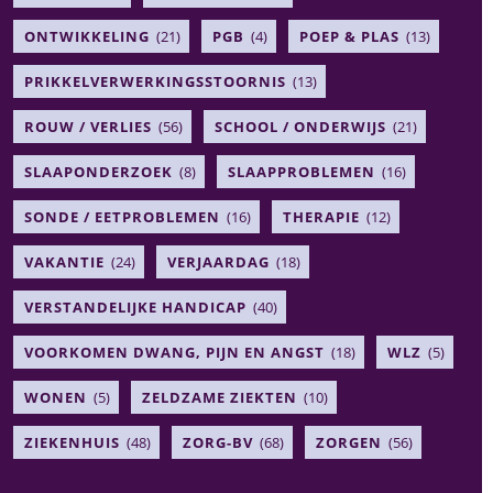
ONTWIKKELING
(21)
PGB
(4)
POEP & PLAS
(13)
PRIKKELVERWERKINGSSTOORNIS
(13)
ROUW / VERLIES
(56)
SCHOOL / ONDERWIJS
(21)
SLAAPONDERZOEK
(8)
SLAAPPROBLEMEN
(16)
SONDE / EETPROBLEMEN
(16)
THERAPIE
(12)
VAKANTIE
(24)
VERJAARDAG
(18)
VERSTANDELIJKE HANDICAP
(40)
VOORKOMEN DWANG, PIJN EN ANGST
(18)
WLZ
(5)
WONEN
(5)
ZELDZAME ZIEKTEN
(10)
ZIEKENHUIS
(48)
ZORG-BV
(68)
ZORGEN
(56)