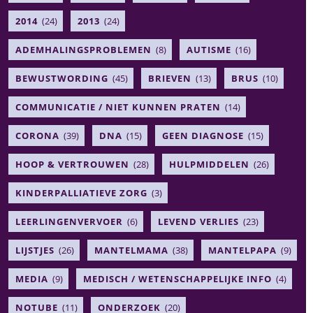
2014
(24)
2013
(24)
ADEMHALINGSPROBLEMEN
(8)
AUTISME
(16)
BEWUSTWORDING
(45)
BRIEVEN
(13)
BRUS
(10)
COMMUNICATIE / NIET KUNNEN PRATEN
(14)
CORONA
(39)
DNA
(15)
GEEN DIAGNOSE
(15)
HOOP & VERTROUWEN
(28)
HULPMIDDELEN
(26)
KINDERPALLIATIEVE ZORG
(3)
LEERLINGENVERVOER
(6)
LEVEND VERLIES
(23)
LIJSTJES
(26)
MANTELMAMA
(38)
MANTELPAPA
(9)
MEDIA
(9)
MEDISCH / WETENSCHAPPELIJKE INFO
(4)
NOTUBE
(11)
ONDERZOEK
(20)